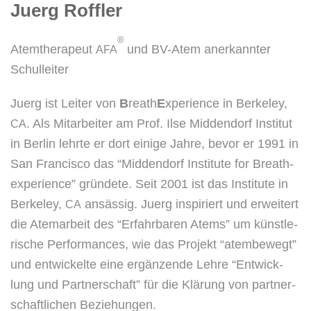
Juerg Roffler
®
Atem­the­ra­peut
und BV-Atem aner­kann­ter
AFA
Schulleiter
Juerg ist Lei­ter von
B
reath
E
xpe­ri­ence in Ber­ke­ley,
. Als Mit­ar­bei­ter am Prof. Ilse Mid­den­dorf Insti­tut
CA
in Ber­lin lehr­te er dort eini­ge Jah­re, bevor er 1991 in
San Fran­cis­co das “Mid­den­dorf Insti­tu­te for Brea­th­
ex­pe­ri­ence” grün­de­te. Seit 2001 ist das Insti­tu­te in
Ber­ke­ley,
ansäs­sig. Juerg inspi­riert und erwei­tert
CA
die Atem­ar­beit des “Erfahr­ba­ren Atems” um künst­le­
ri­sche Per­for­man­ces, wie das Pro­jekt “atem­be­wegt”
und ent­wi­ckel­te eine ergän­zen­de Leh­re “Ent­wick­
lung und Part­ner­schaft” für die Klä­rung von part­ner­
schaft­li­chen Beziehungen.