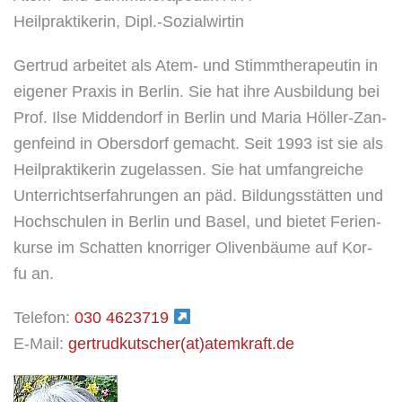
ONLINEANGEBOTE
Heil­prak­ti­ke­rin, Dipl.-Sozialwirtin
GERTRUDS
Ger­trud arbei­tet als Atem- und Stimm­the­ra­peu­tin in
ATEM-
eige­ner Pra­xis in Ber­lin. Sie hat ihre Aus­bil­dung bei
ÜBUNGEN
Prof. Ilse Mid­den­dorf in Ber­lin und Maria Höl­ler-Zan­
FÜR
gen­feind in Obers­dorf gemacht. Seit 1993 ist sie als
ZUHAUSE
Heil­prak­ti­ke­rin zuge­las­sen. Sie hat umfang­reiche
Unter­richts­er­fah­run­gen an päd. Bil­dungs­stät­ten und
Hoch­schu­len in Ber­lin und Basel, und bie­tet Feri­en­
kur­se im Schat­ten knor­ri­ger Oli­ven­bäu­me auf Kor­
fu an.
Tele­fon:
030 4623719
E‑Mail:
gertrudkutscher(at)atemkraft.de