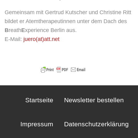
Gemein­sam mit Ger­trud Kut­scher und Chris­ti­ne Ritt
bil­det er Atem­the­ra­peu­tin­nen unter dem Dach des
B
reath
E
xpe­ri­ence Ber­lin aus.
E‑Mail:
juero(at)att.net
Startseite
Newsletter bestellen
Impressum
Datenschutzerklärung