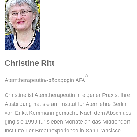
Christine Ritt
®
Atem­the­ra­peu­tin/-päd­ago­gin
AFA
Chris­ti­ne ist Atem­the­ra­peu­tin in eige­ner Pra­xis. Ihre
Aus­bil­dung hat sie am Insti­tut für Atem­leh­re Ber­lin
von Eri­ka Kem­mann gemacht. Nach dem Abschluss
ging sie 1999 für sie­ben Mona­te an das Mid­den­dorf
Insti­tu­te For Brea­th­ex­pe­ri­ence in San Fran­cis­co.