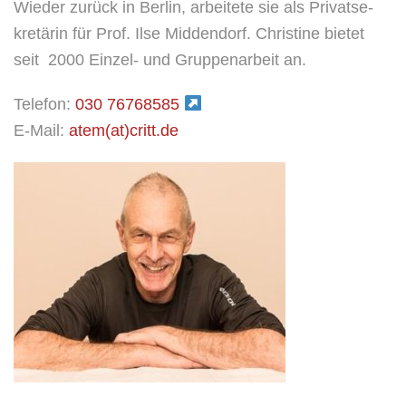
Wie­der zurück in Ber­lin, arbei­te­te sie als Pri­vat­se­
kre­tä­rin für Prof. Ilse Mid­den­dorf. Chris­ti­ne bie­tet
seit 2000 Ein­zel- und Grup­pen­ar­beit an.
Tele­fon:
030 76768585
E‑Mail:
atem(at)critt.de